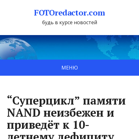
FOTOredactor.com
будь в курсе новостей
МЕНЮ
“Суперцикл” памяти
NAND неизбежен и
приведёт к 10-
летнему дефициту