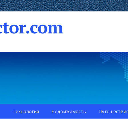
tor.com
Технология
Недвижимость
Путешестви