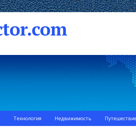
tor.com
Технология
Недвижимость
Путешестви