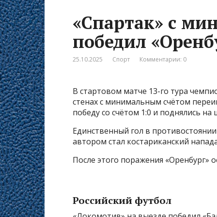
«Спартак» с ми
победил «Оренб
25.10.2025
Спорт
Комментарии: 0
В стартовом матче 13-го тура чемпи
стенах с минимальным счётом переи
победу со счётом 1:0 и поднялись на
Единственный гол в противостоянии 
автором стал костариканский напад
После этого поражения «Оренбург» ос
Российский футбол
«Локомотив» на выезде победил «Бал