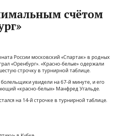
нимальным счётом
ург»
оната России московский «Спартак» в родных
грал «Оренбург». «Красно-белые» одержали
 шестую строчку в турнирной таблице.
болельщики увидели на 67-й минуте, и его
ающий «красно-белых» Манфред Угальде.
тался на 14-й строчке в турнирной таблице.
тику» в Кубке