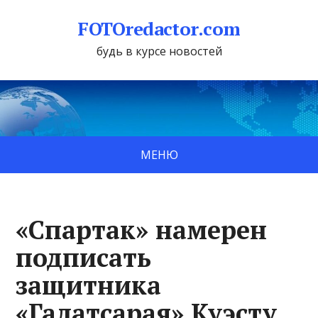
FOTOredactor.com
будь в курсе новостей
МЕНЮ
«Спартак» намерен
подписать
защитника
«Галатсарая» Куэсту