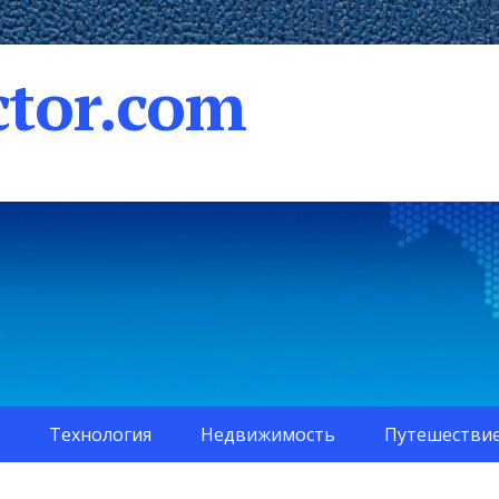
tor.com
Технология
Недвижимость
Путешестви