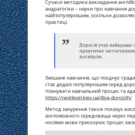
Сучасні методики викладання англій
андрагогіки – науки про навчання до
найпопулярнішим, оскільки дозволяє
практиці.
Дорослі учні найкраще 
практичне застосування
досвідом.
Змішане навчання, що поєднує тради
стає дедалі популярнішим серед дорос
планувати навчальний процес та ада
https://nextlevel.kiev.ua/dlya-doroslih/
Метод занурення також показує висо
англомовного середовища через перег
носіями мови прискорює процес засв