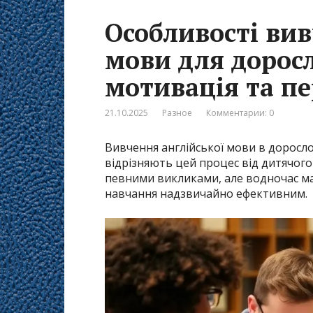
Особливості вив
мови для доросл
мотивація та п
21.10.2025
Разное
Комментарии: 0
Вивчення англійської мови в дорослому
відрізняють цей процес від дитячого
певними викликами, але водночас ма
навчання надзвичайно ефективним.