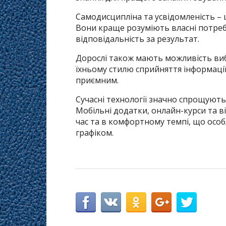
Самодисципліна та усвідомленість – 
Вони краще розуміють власні потреб
відповідальність за результат.
Дорослі також мають можливість ви
їхньому стилю сприйняття інформаці
приємним.
Сучасні технології значно спрощують
Мобільні додатки, онлайн-курси та в
час та в комфортному темпі, що ос
графіком.