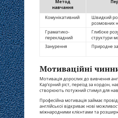
Метод
Пе
навчання
Комунікативний
Швидкий ро
розмовних 
Граматико-
Глибоке роз
перекладний
структури м
Занурення
Природне за
Мотиваційні чинни
Мотивація дорослих до вивчення англ
Кар’єрний ріст, переїзд за кордон, н
створюють потужний стимул для нав
Професійна мотивація займає провідн
англійської відкриває нові можливос
міжнародними клієнтами та розширю