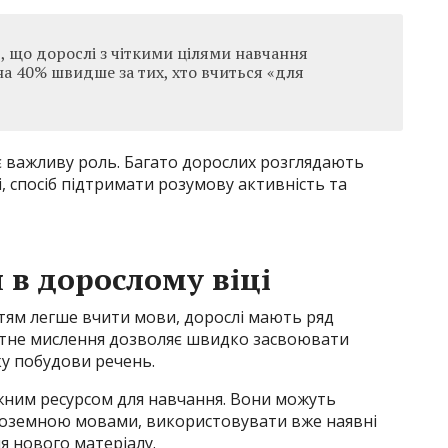
 що дорослі з чіткими цілями навчання
на 40% швидше за тих, хто вчиться «для
є важливу роль. Багато дорослих розглядають
, спосіб підтримати розумову активність та
 в дорослому віці
тям легше вчити мови, дорослі мають ряд
ктне мислення дозволяє швидко засвоювати
ку побудови речень.
жним ресурсом для навчання. Вони можуть
іноземною мовами, використовувати вже наявні
я нового матеріалу.