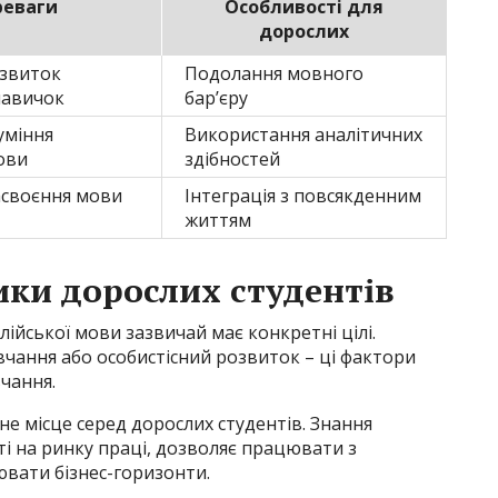
реваги
Особливості для
дорослих
звиток
Подолання мовного
навичок
бар’єру
уміння
Використання аналітичних
ови
здібностей
своєння мови
Інтеграція з повсякденним
життям
ки дорослих студентів
ійської мови зазвичай має конкретні цілі.
авчання або особистісний розвиток – ці фактори
чання.
е місце серед дорослих студентів. Знання
ті на ринку праці, дозволяє працювати з
вати бізнес-горизонти.