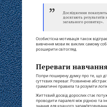
Дослідження показують,
досягають результатів 
загального розвитку».
Особистісна мотивація також відігра
вивчення мови як виклик самому собі
розширити світогляд.
Переваги навчання
Попри поширену думку про те, що ді
суттєвих переваг. Розвинене абстра
граматичні правила та розуміти логі
Життєвий досвід дорослих стає поту
проводити паралелі між рідною та 
знання для кращого запам’ятовуванн