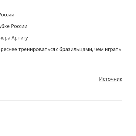
России
убке России
нера Артигу
ереснее тренироваться с бразильцами, чем играть
Источник