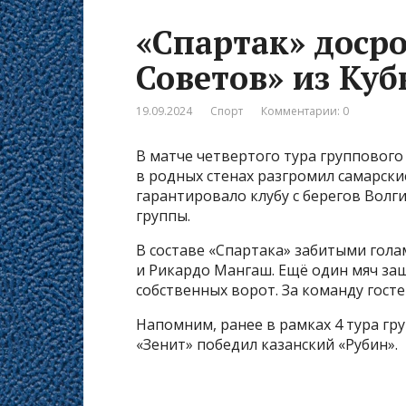
«Спартак» доср
Советов» из Куб
19.09.2024
Спорт
Комментарии: 0
В матче четвертого тура группового
в родных стенах разгромил самарски
гарантировало клубу с берегов Волг
группы.
В составе «Спартака» забитыми гол
и Рикардо Мангаш. Ещё один мяч за
собственных ворот. За команду гост
Напомним, ранее в рамках 4 тура гр
«Зенит» победил казанский «Рубин».