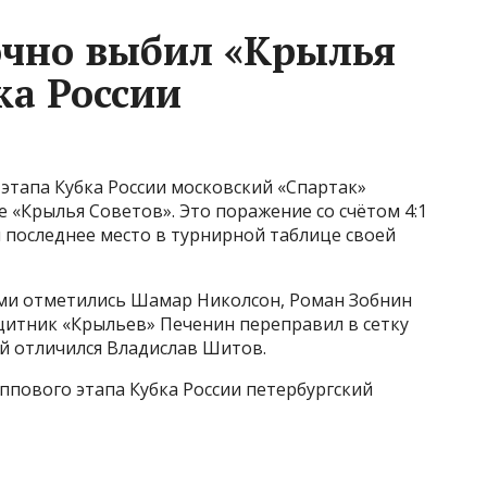
очно выбил «Крылья
ка России
 этапа Кубка России московский «Спартак»
е «Крылья Советов». Это поражение со счётом 4:1
и последнее место в турнирной таблице своей
ами отметились Шамар Николсон, Роман Зобнин
щитник «Крыльев» Печенин переправил в сетку
ей отличился Владислав Шитов.
уппового этапа Кубка России петербургский