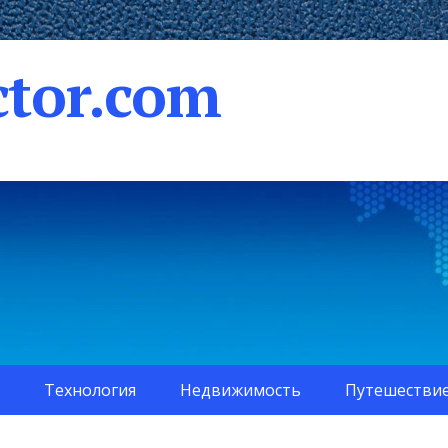
tor.com
Технология
Недвижимость
Путешестви