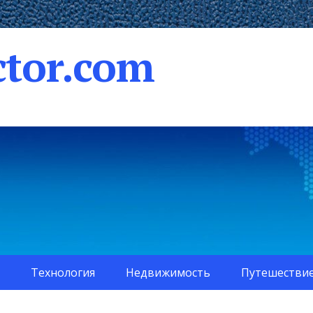
tor.com
Технология
Недвижимость
Путешестви