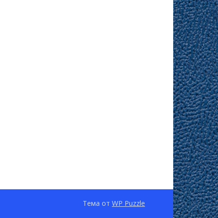
Тема от
WP Puzzle