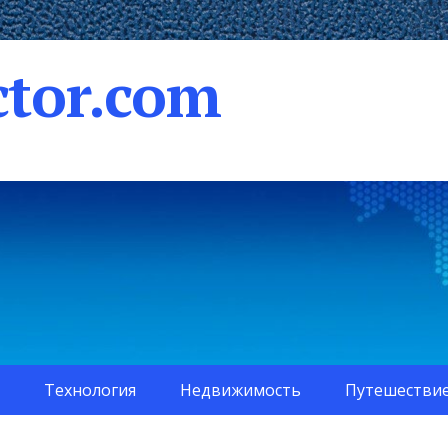
tor.com
Технология
Недвижимость
Путешестви