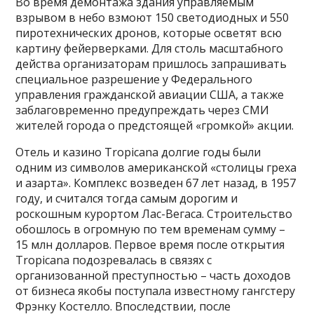
Во время демонтажа здания управляемым
взрывом в небо взмоют 150 светодиодных и 550
пиротехнических дронов, которые осветят всю
картину фейерверками. Для столь масштабного
действа организаторам пришлось запрашивать
специальное разрешение у Федерального
управления гражданской авиации США, а также
заблаговременно предупреждать через СМИ
жителей города о предстоящей «громкой» акции.
Отель и казино Tropicana долгие годы были
одним из символов американской «столицы греха
и азарта». Комплекс возведен 67 лет назад, в 1957
году, и считался тогда самым дорогим и
роскошным курортом Лас-Вегаса. Строительство
обошлось в огромную по тем временам сумму –
15 млн долларов. Первое время после открытия
Tropicana подозревалась в связях с
организованной преступностью – часть доходов
от бизнеса якобы поступала известному гангстеру
Фрэнку Костелло. Впоследствии, после