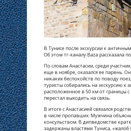
В Тунисе после экскурсии к античны
Об этом тг-каналу Baza рассказала п
По словам Анастасии, среди участни
еще в ноябре, оказался ее парень. Он
никаких беспокойств по поводу поезд
туристы собирались на экскурсию к 
расположенное в 50 км от границы с
перестал выходить на связь.
В итоге с Анастасией связался родс
в числе пропавших. Мужчина объясни
консульством. В дипведомстве кратк
задержаны властями Туниса, «жалоб у