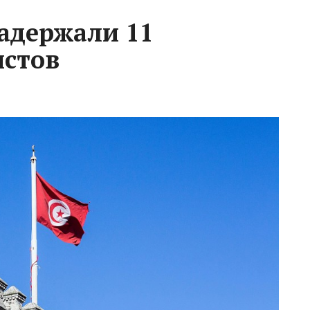
задержали 11
истов