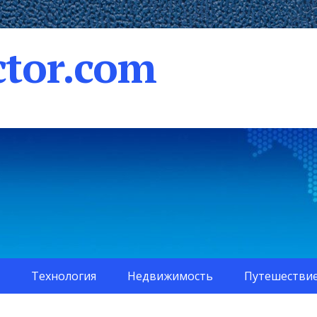
tor.com
Технология
Недвижимость
Путешестви