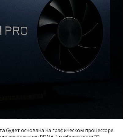
та будет основана на графическом процессоре
кую архитектуру RDNA 4 и обзаведется 32