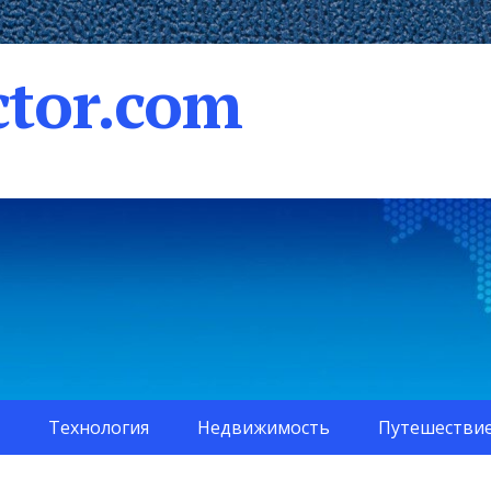
tor.com
Технология
Недвижимость
Путешестви