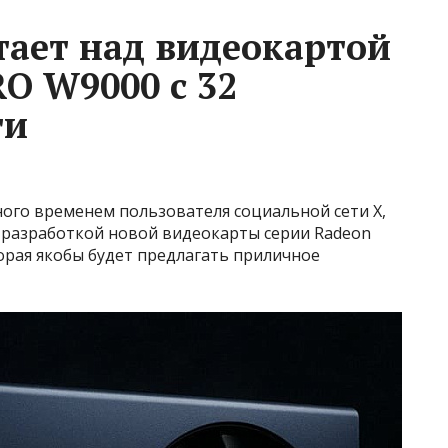
тает над видеокартой
O W9000 с 32
ти
ного временем пользователя социальной сети Х,
 разработкой новой видеокарты серии Radeon
орая якобы будет предлагать приличное