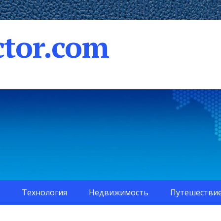
tor.com
Технология
Недвижимость
Путешестви