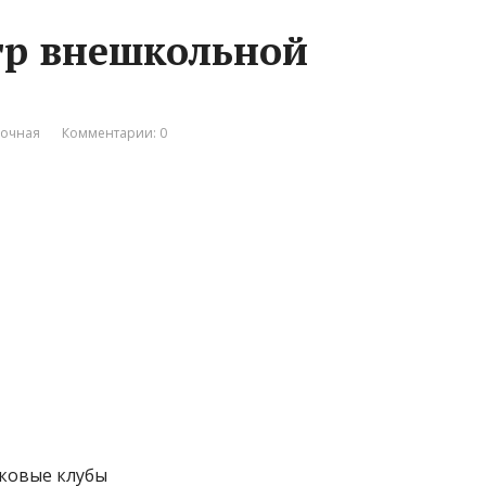
тр внешкольной
вочная
Комментарии: 0
тковые клубы