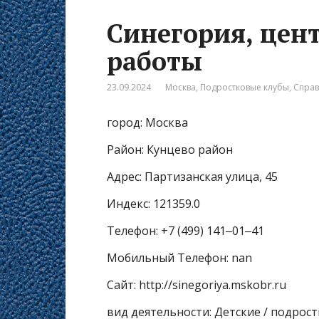
Синегория, цен
работы
23.09.2024
Москва
,
Подростковые клубы
,
Спра
город: Москва
Район: Кунцево район
Адрес: Партизанская улица, 45
Индекс: 121359.0
Телефон: +7 (499) 141‒01‒41
Мобильный Телефон: nan
Сайт: http://sinegoriya.mskobr.ru
вид деятельности: Детские / подрос