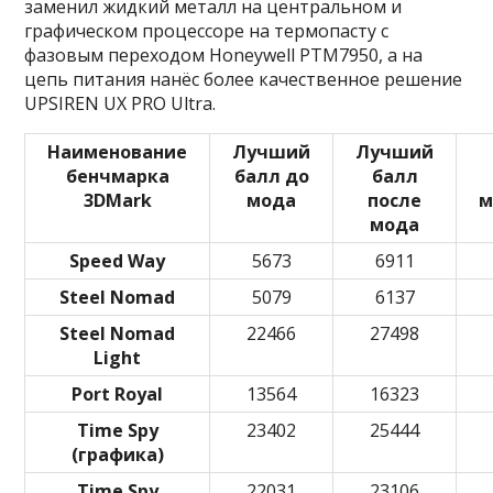
заменил жидкий металл на центральном и
графическом процессоре на термопасту с
фазовым переходом Honeywell PTM7950, а на
цепь питания нанёс более качественное решение
UPSIREN UX PRO Ultra.
Наименование
Лучший
Лучший
бенчмарка
балл до
балл
3DMark
мода
после
м
мода
Speed Way
5673
6911
Steel Nomad
5079
6137
Steel Nomad
22466
27498
Light
Port Royal
13564
16323
Time Spy
23402
25444
(графика)
Time Spy
22031
23106