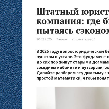
Штатный юрист
компания: где б
пытаясь сэконо
20.02.2026
Разное
Комментарии: 0
В 2026 году вопрос юридической б
пунктом в уставе. Это фундамент
до сих пор живут старыми догмам
соседнем кабинете и аутсорсингом 
Давайте разберем эту дилемму с 
простой математики, чтобы понять