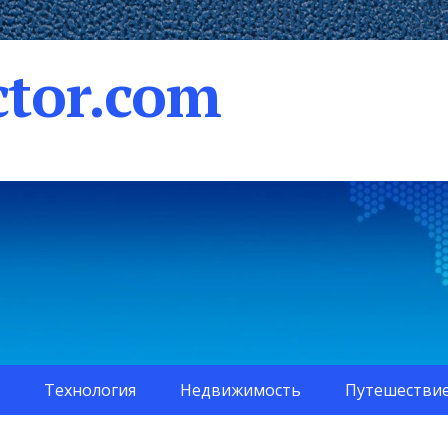
tor.com
Технология
Недвижимость
Путешестви