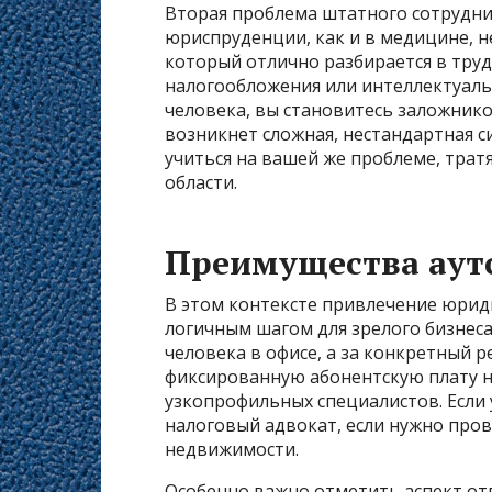
Вторая проблема штатного сотрудни
юриспруденции, как и в медицине, н
который отлично разбирается в труд
налогообложения или интеллектуаль
человека, вы становитесь заложнико
возникнет сложная, нестандартная си
учиться на вашей же проблеме, трат
области.
Преимущества аутс
В этом контексте привлечение юрид
логичным шагом для зрелого бизнеса
человека в офисе, а за конкретный 
фиксированную абонентскую плату на
узкопрофильных специалистов. Если 
налоговый адвокат, если нужно про
недвижимости.
Особенно важно отметить аспект от