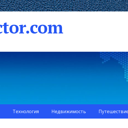
tor.com
Технология
Недвижимость
Путешестви