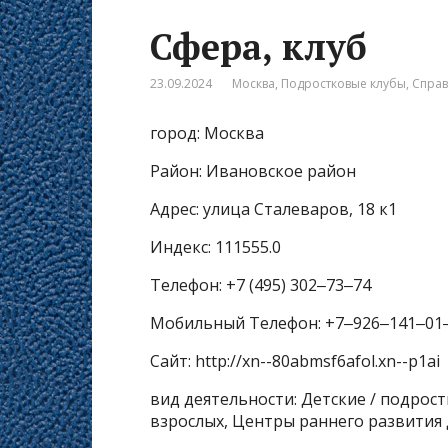
Сфера, клуб
23.09.2024
Москва
,
Подростковые клубы
,
Спра
город: Москва
Район: Ивановское район
Адрес: улица Сталеваров, 18 к1
Индекс: 111555.0
Телефон: +7 (495) 302‒73‒74
Мобильный Телефон: +7‒926‒141‒01
Сайт: http://xn--80abmsf6afol.xn--p1ai
вид деятельности: Детские / подрост
взрослых, Центры раннего развития