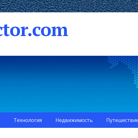
tor.com
Технология
Недвижимость
Путешестви