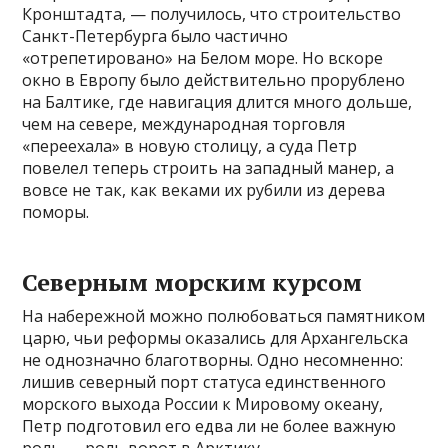
Кронштадта, — получилось, что строительство
Санкт-Петербурга было частично
«отрепетировано» на Белом море. Но вскоре
окно в Европу было действительно прорублено
на Балтике, где навигация длится много дольше,
чем на севере, международная торговля
«переехала» в новую столицу, а суда Петр
повелел теперь строить на западный манер, а
вовсе не так, как веками их рубили из дерева
поморы.
Северным морским курсом
На набережной можно полюбоваться памятником
царю, чьи реформы оказались для Архангельска
не однозначно благотворны. Одно несомненно:
лишив северный порт статуса единственного
морского выхода России к Мировому океану,
Петр подготовил его едва ли не более важную
роль — роль ворот в Арктику.