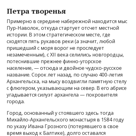
Петра творенья
Примерно в середине набережной находится мыс
Пур-Наволок, откуда стартует отсчет местной
истории. В этом стратегическом месте, где
сходятся пять рукавов реки (а значит, любой
пришедший с моря ворог не проследует
незамеченным), с XII века селились новгородцы,
потеснившие прежнее финно-угорское
население, — отсюда и двойное чудско-русское
название. Сорок лет назад, по случаю 400-летия
Архангельска, на мысу воздвигли памятную стелу
с флюгером, указывающим на север. В его абрисе
угадывается силуэт архангела — покровителя
города.
Город, основанный у стоявшего здесь тогда
Михайло-Архангельского монастыря в 1584 году
по указу Ивана Грозного (потерявшего в свое
время выход к Балтике), долго оставался