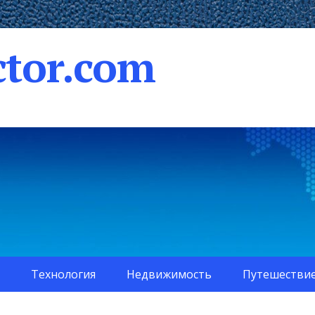
tor.com
Технология
Недвижимость
Путешестви