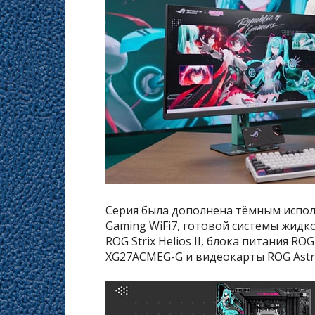
Серия была дополнена тёмным испол
Gaming WiFi7, готовой системы жидк
ROG Strix Helios II, блока питания RO
XG27ACMEG-G и видеокарты ROG Astra