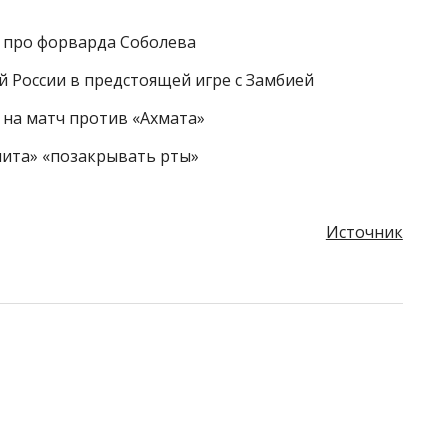
 про форварда Соболева
й России в предстоящей игре с Замбией
 на матч против «Ахмата»
нита» «позакрывать рты»
Источник