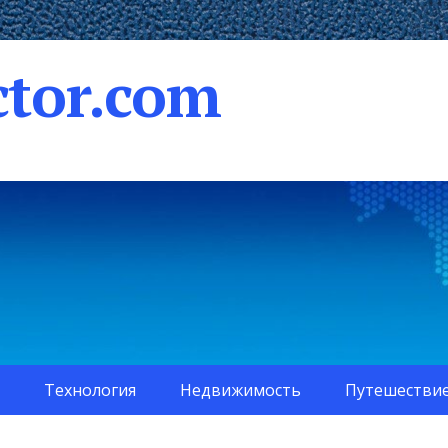
tor.com
Технология
Недвижимость
Путешестви