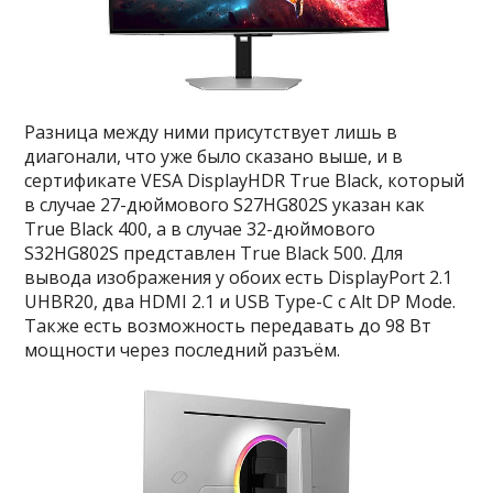
Разница между ними присутствует лишь в
диагонали, что уже было сказано выше, и в
сертификате VESA DisplayHDR True Black, который
в случае 27-дюймового S27HG802S указан как
True Black 400, а в случае 32-дюймового
S32HG802S представлен True Black 500. Для
вывода изображения у обоих есть DisplayPort 2.1
UHBR20, два HDMI 2.1 и USB Type-C с Alt DP Mode.
Также есть возможность передавать до 98 Вт
мощности через последний разъём.