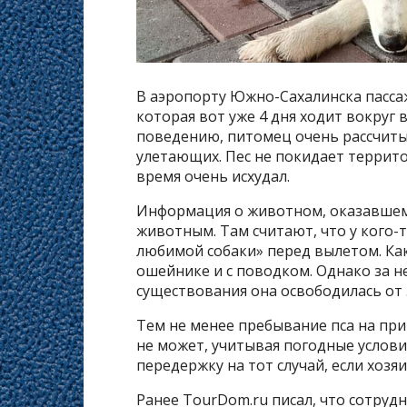
В аэропорту Южно-Сахалинска пасса
которая вот уже 4 дня ходит вокруг 
поведению, питомец очень рассчиты
улетающих. Пес не покидает террито
время очень исхудал.
Информация о животном, оказавшем
животным. Там считают, что у кого-т
любимой собаки» перед вылетом. Как
ошейнике и с поводком. Однако за 
существования она освободилась от 
Тем не менее пребывание пса на пр
не может, учитывая погодные услови
передержку на тот случай, если хозя
Ранее TourDom.ru писал, что сотруд