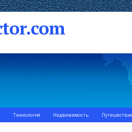
tor.com
Технология
Недвижимость
Путешестви