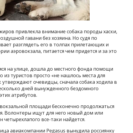
жиров привлекла внимание собака породы хаски,
воздушной гавани без хозяина. Но судя по
вает разглядеть его в толпах прилетающих и
рии аэровокзала, питается чем придется и за это
ся на улице, дошла до местного фонда помощи
о из туристов просто «не нашлось места для
 утверждают очевидцы, сначала собака ходила в
несколько дней вынужденного бездомного
этих атрибутов.
ивокзальной площади бесконечно продолжаться
я. Волонтеры ищут для него новый дом или
ин четырехлапого все-таки найдется.
ница авиакомпании Pegasus вынудила россиянку