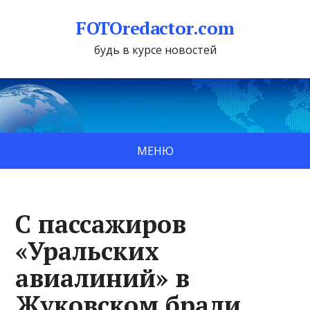
FOTOredactor.com
будь в курсе новостей
МЕНЮ
С пассажиров
«Уральских
авиалиний» в
Жуковском брали