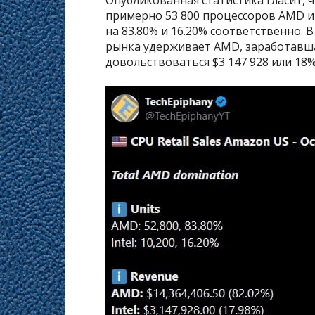
примерно 53 800 процессоров AMD и 
на 83.80% и 16.20% соответственно.
рынка удерживает AMD, заработавшая 
довольствоваться $3 147 928 или 18%