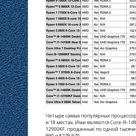
Четыре самых популярных процессора
и 18 местах. Ими являются Core i9-1490
12900KF, проданные по одной тысяче 
990 и $279 970.