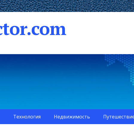
tor.com
Технология
Недвижимость
Путешестви