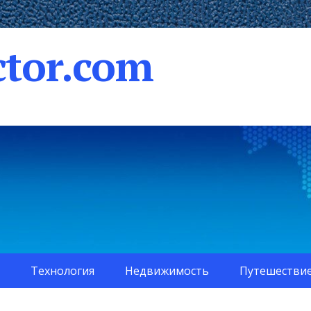
tor.com
Технология
Недвижимость
Путешестви