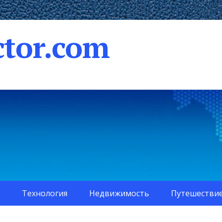
tor.com
Технология
Недвижимость
Путешестви