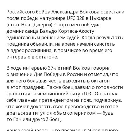
Российского бойца Александра Волкова освистали
после победы на турнире UFC 328 в Ньюарке
(штат Нью-Джерси). Спортсмен победил
доминиканца Вальдо Кортеса-Акосту
единогласным решением судей. Когда результаты
поединка объявили, на арене начали свистеть
в адрес россиянина, в том числе во время его
интервью в октагоне.
В ходе интервью 37-летний Волков говорил
о значении Дня Победы в России и отметил, что
для него большая честь выходить в октагон
в этот праздник. Также боец заявил о готовности
сражаться за чемпионский титул UFC. Он назвал
себя главным претендентом на пояс, подчеркнув,
что хочет доказать свое превосходство и готов
драться за титул с любым соперником — будь
то Ган или другой боец.
Ранее сообщалось, что президент Абсолютного