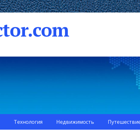
tor.com
Технология
Недвижимость
Путешестви