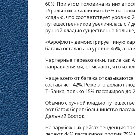
60%. При этом половина из них впос
«Уральских авиалиниях» 63% пассажи
кладью, что соответствует уровню 2
путешественников увеличилась с 7 до
ручной кладью существенно больше, 
«Аэрофлот» демонстрирует иную карт
багажа осталась на уровне 46%, а на
Чартерные перевозчики, такие как 
направлениями, отмечают, что их к
Чаще всего от багажа отказываются п
составляет 42%. Реже это делают люд
Т-Банка, только 15% пассажиров до 2
Обычно с ручной кладью путешествен
вот багаж берет большинство пассаж
Дальний Восток.
На зарубежных рейсах тенденция так
летают 44% пассажиров против 79% в