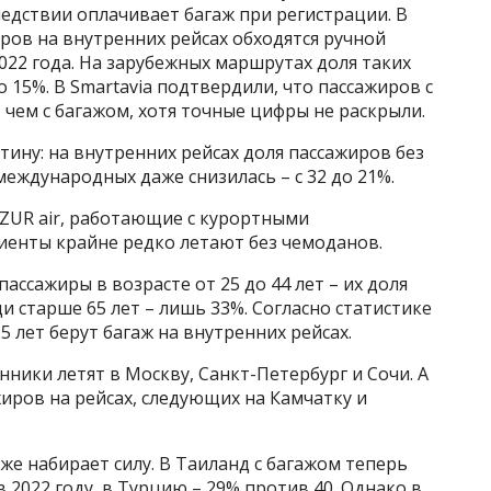
ледствии оплачивает багаж при регистрации. В
ров на внутренних рейсах обходятся ручной
022 года. На зарубежных маршрутах доля таких
 15%. В Smartavia подтвердили, что пассажиров с
чем с багажом, хотя точные цифры не раскрыли.
ину: на внутренних рейсах доля пассажиров без
 международных даже снизилась – с 32 до 21%.
AZUR air, работающие с курортными
лиенты крайне редко летают без чемоданов.
ассажиры в возрасте от 25 до 44 лет – их доля
и старше 65 лет – лишь 33%. Согласно статистике
5 лет берут багаж на внутренних рейсах.
ники летят в Москву, Санкт-Петербург и Сочи. А
иров на рейсах, следующих на Камчатку и
же набирает силу. В Таиланд с багажом теперь
 2022 году, в Турцию – 29% против 40. Однако в