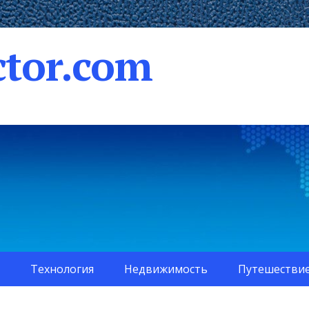
tor.com
Технология
Недвижимость
Путешестви