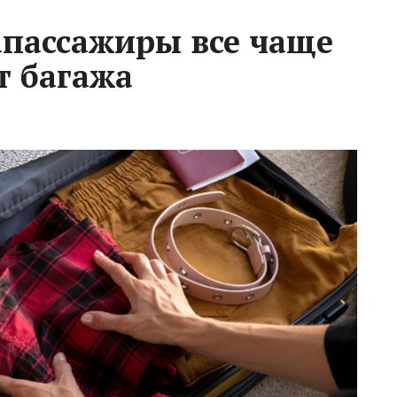
апассажиры все чаще
т багажа