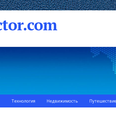
tor.com
Технология
Недвижимость
Путешестви