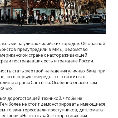
ожными на улицах чилийских городов. Об опасной
уристов предупредили в МИД. Ведомство
оамериканской стране с настораживающей
среди пострадавших есть и граждане России.
ность стать жертвой нападения уличных банд при
о, но в первую очередь это относится к
лицы страны Сантьяго. Особенно опасно там
ночью.
ься дорогостоящей техникой, чтобы не
Тем более не стоит демонстрировать имеющиеся
чем-то заинтересовали преступников, дипломаты
 встрече. «Не оказывайте сопротивления