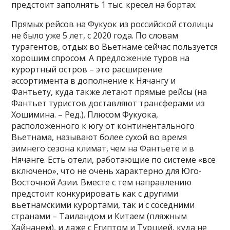
предстоит заполнять 1 тыс. кресел на бортах.
Прямых рейсов на Фукуок из российской столицы
не было уже 5 лет, с 2020 года. По словам
турагентов, отдых во Вьетнаме сейчас пользуется
хорошим спросом. А предложение туров на
курортный остров – это расширение
ассортимента в дополнение к Нячангу и
Фантьету, куда также летают прямые рейсы (на
Фантьет туристов доставляют трансферами из
Хошимина. – Ред.). Плюсом Фукуока,
расположенного к югу от континентального
Вьетнама, называют более сухой во время
зимнего сезона климат, чем на Фантьете и в
Нячанге. Есть отели, работающие по системе «все
включено», что не очень характерно для Юго-
Восточной Азии. Вместе с тем направлению
предстоит конкурировать как с другими
вьетнамскими курортами, так и с соседними
странами – Таиландом и Китаем (пляжным
Хайнанем), и даже с Египтом и Турцией, куда не