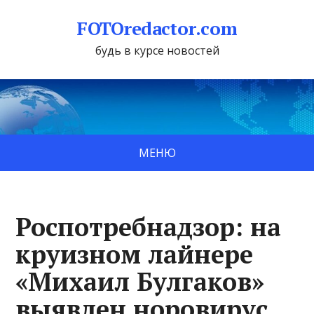
FOTOredactor.com
будь в курсе новостей
МЕНЮ
Роспотребнадзор: на
круизном лайнере
«Михаил Булгаков»
выявлен норовирус