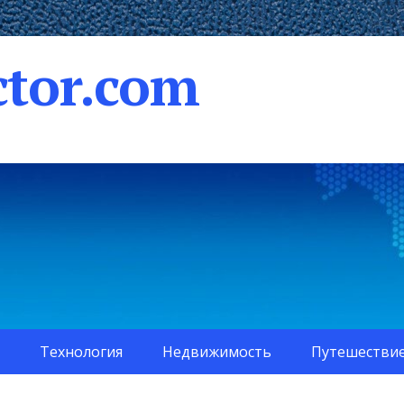
tor.com
Технология
Недвижимость
Путешестви