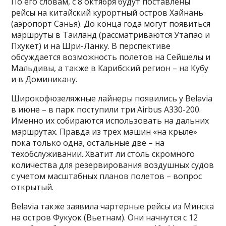
По его словам, с 8 октября будут поставлены
рейсы на китайский курортный остров Хайнань
(аэропорт Санья). До конца года могут появиться
маршруты в Таиланд (рассматриваются Утапао и
Пхукет) и на Шри-Ланку. В перспективе
обсуждается возможность полетов на Сейшелы и
Мальдивы, а также в Карибский регион – на Кубу
и в Доминикану.
Широкофюзеляжные лайнеры появились у Belavia
в июне – в парк поступили три Airbus A330-200.
Именно их собираются использовать на дальних
маршрутах. Правда из трех машин «на крыле»
пока только одна, остальные две – на
техобслуживании. Хватит ли столь скромного
количества для резервирования воздушных судов
с учетом масштабных планов полетов – вопрос
открытый.
Belavia также заявила чартерные рейсы из Минска
на остров Фукуок (Вьетнам). Они начнутся с 12