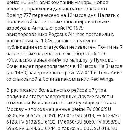
рейсе EO 3541 авиакомпании «Икар». Новое
время отправления дальнемагистрального
Boeing 777 перенесено на 12 часов дня. На пять с
половиной часов позже запланирован вылет
аэробуса в Анталью: рейс PC 1575
авиаперевозчика Pegasus Airlines поставили в
расписании на 10:45, однако на момент
публикации его статус был неизвестен. Почти на 7
часов позже перенесен взлет борта U6 123
«Уральских авиалиний» по маршруту Пулково –
Сочи: вылет предполагается в 12 часов. На 8 часов
(до 14:30) задерживается рейс WZ 011 в Тель-Авив
со стыковкой в Сочи авиакомпании Red Wings.
В расписании большинство рейсов с 7 утра
получили статус задержанных. Другие вылеты
отменены. Больше всего таких у «Аэрофлота» в
Москву – это совмещенные рейсы FV 6806/SU
6806, FV 6051/SU 6051, FV 6013/SU 6013, FV 6128/SU
6128, FV 6132/SU 6132, FV 6060/SU 6060, FV 6958/SU
6958, FV 6244/SU 6244, а также SU 007, SU 013, SU