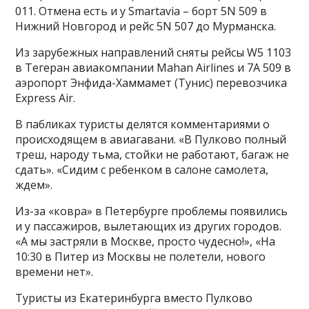
011. Отмена есть и у Smartavia – борт 5N 509 в
Нижний Новгород и рейс 5N 507 до Мурманска.
Из зарубежных направлений сняты рейсы W5 1103
в Тегеран авиакомпании Mahan Airlines и 7A 509 в
аэропорт Энфида-Хаммамет (Тунис) перевозчика
Express Air.
В пабликах туристы делятся комментариями о
происходящем в авиагавани. «В Пулково полный
треш, народу тьма, стойки не работают, багаж не
сдать». «Сидим с ребенком в салоне самолета,
ждем».
Из-за «ковра» в Петербурге проблемы появились
и у пассажиров, вылетающих из других городов.
«А мы застряли в Москве, просто чудесно!», «На
10:30 в Питер из Москвы не полетели, нового
времени нет».
Туристы из Екатеринбурга вместо Пулково