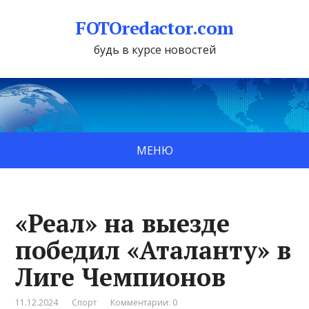
FOTOredactor.com
будь в курсе новостей
МЕНЮ
«Реал» на выезде
победил «Аталанту» в
Лиге Чемпионов
11.12.2024
Спорт
Комментарии: 0