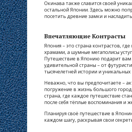
Окинава также славится своей уник
остальной Японии. Здесь можно поп
посетить древние замки и насладит
Впечатляющие Контрасты
Япония – это страна контрастов, гд
храмами, а шумные мегаполисы усту
Путешествие в Японию подарит вам 
удивительной страны – от футурист
тысячелетней истории и уникальных
Неважно, что вы предпочитаете – ак
погружение в жизнь большого города
страна, где каждое путешествие ст
после себя тёплые воспоминания и ж
Планируя своё путешествие в Японию,
каждом шагу, раскрывая свои секре