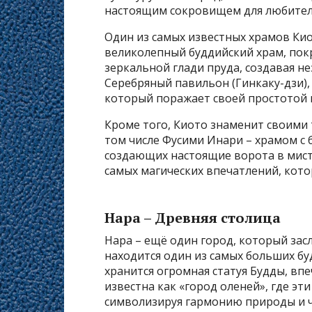
настоящим сокровищем для любителе
Один из самых известных храмов Кио
великолепный буддийский храм, пок
зеркальной глади пруда, создавая н
Серебряный павильон (Гинкаку-дзи)
который поражает своей простотой 
Кроме того, Киото знаменит своими 
том числе Фусими Инари – храмом с 
создающих настоящие ворота в мисти
самых магических впечатлений, кот
Нара – Древняя столица
Нара – ещё один город, который за
находится один из самых больших бу
хранится огромная статуя Будды, в
известна как «город оленей», где эт
символизируя гармонию природы и ч