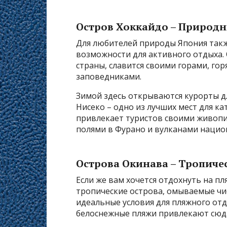
Остров Хоккайдо – Природн
Для любителей природы Япония такж
возможности для активного отдыха.
страны, славится своими горами, г
заповедниками.
Зимой здесь открываются курорты дл
Нисеко – одно из лучших мест для ка
привлекает туристов своими живо
полями в Фурано и вулканами нацио
Острова Окинава – Тропиче
Если же вам хочется отдохнуть на пля
тропические острова, омываемые чи
идеальные условия для пляжного от
белоснежные пляжи привлекают сюда 