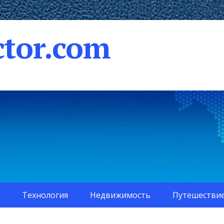
tor.com
Технология
Недвижимость
Путешестви