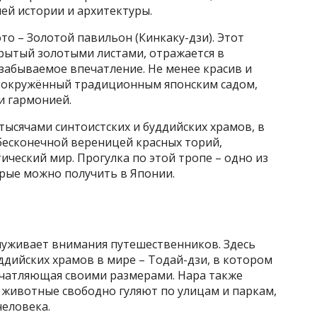
й истории и архитектуры.
то – Золотой павильон (Кинкаку-дзи). Этот
рытый золотыми листами, отражается в
езабываемое впечатление. Не менее красив и
, окружённый традиционным японским садом,
и гармонией.
тысячами синтоистских и буддийских храмов, в
бесконечной вереницей красных торий,
ческий мир. Прогулка по этой тропе – одно из
орые можно получить в Японии.
служивает внимания путешественников. Здесь
ддийских храмов в мире – Тодай-дзи, в котором
печатляющая своими размерами. Нара также
и животные свободно гуляют по улицам и паркам,
еловека.