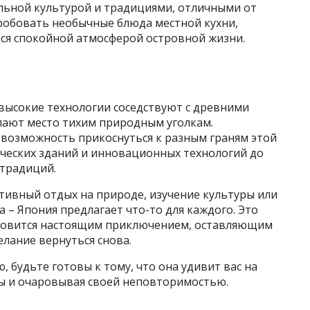
альной культурой и традициями, отличными от
робовать необычные блюда местной кухни,
ься спокойной атмосферой островной жизни.
е высокие технологии соседствуют с древними
пают место тихим природным уголкам.
возможность прикоснуться к разным граням этой
ических зданий и инновационных технологий до
 традиций.
тивный отдых на природе, изучение культуры или
 – Япония предлагает что-то для каждого. Это
ановится настоящим приключением, оставляющим
елание вернуться снова.
 будьте готовы к тому, что она удивит вас на
ты и очаровывая своей неповторимостью.