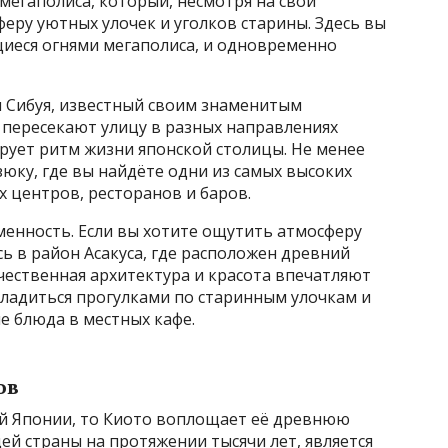
 мегаполиса, который, несмотря на свой
феру уютных улочек и уголков старины. Здесь вы
щиеся огнями мегаполиса, и одновременно
н Сибуя, известный своим знаменитым
 пересекают улицу в разных направлениях
рует ритм жизни японской столицы. Не менее
юку, где вы найдёте одни из самых высоких
 центров, ресторанов и баров.
менность. Если вы хотите ощутить атмосферу
 в район Асакуса, где расположен древний
ичественная архитектура и красота впечатляют
сладиться прогулками по старинным улочкам и
 блюда в местных кафе.
ов
ой Японии, то Киото воплощает её древнюю
ей страны на протяжении тысячи лет, является