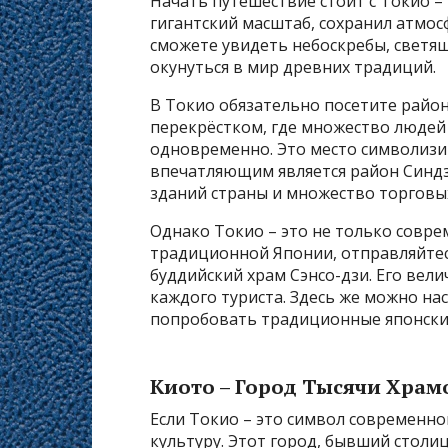
Начать путешествие стоит с Токио –
гигантский масштаб, сохранил атмос
сможете увидеть небоскребы, светя
окунуться в мир древних традиций.
В Токио обязательно посетите райо
перекрёстком, где множество людей
одновременно. Это место символизи
впечатляющим является район Синдз
зданий страны и множество торговых
Однако Токио – это не только совре
традиционной Японии, отправляйтесь
буддийский храм Сэнсо-дзи. Его вел
каждого туриста. Здесь же можно на
попробовать традиционные японские
Киото – Город Тысячи Храм
Если Токио – это символ современн
культуру. Этот город, бывший столиц