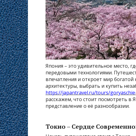
Япония – это удивительное место, г
передовыми технологиями. Путешест
впечатления и откроет мир богатой 
архитектуры, выбрать и купить неза
https://japantravel.ru/tours/goryaschie
расскажем, что стоит посмотреть в 
представление о её разнообразии.
Токио – Сердце Современн