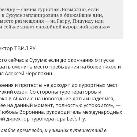
оездку — самим туристам. Возможно, если
 в Сухуме запланирована в ближайшие дни,
 место размещения — на Гагру, Пицунду или
и сейчас живут спокойной курортной жизнью».
ектор ТВИЛ.РУ
то сейчас в Сухуме: если до окончания отпуска
ать сменить место пребывания на более тихое и
ил Алексей Черепахин.
вения и протесты не доходят до курортных мест.
изкий сезон. Со стороны туроператоров и
ка в Абхазию на новогодние даты и надеемся,
щее на данный момент, полностью успокоится», —
юбовь Воронина, руководитель международных
й директор туроператора Let`s Fly.
 любое время года, и
у зимних путешествий в