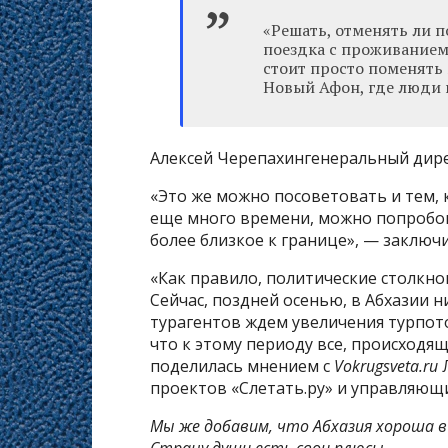
«Решать, отменять ли п
поездка с проживанием
стоит просто поменять
Новый Афон, где люди 
Алексей Черепахингенеральный дир
«Это же можно посоветовать и тем, к
еще много времени, можно попробов
более близкое к границе», — заключ
«Как правило, политические столкно
Сейчас, поздней осенью, в Абхазии н
турагентов ждем увеличения турпото
что к этому периоду все, происходя
поделилась мнением с
Vokrugsveta.ru
Л
проектов «Слетать.ру» и управляющи
Мы же добавим, что Абхазия хороша в
Страну души есть свои плюсы
.