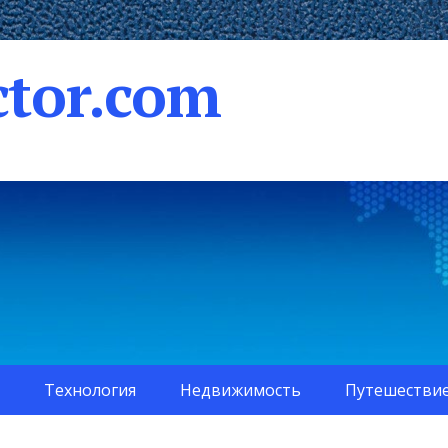
tor.com
Технология
Недвижимость
Путешестви