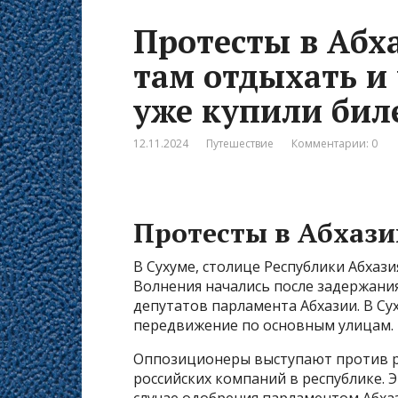
Протесты в Абха
там отдыхать и 
уже купили бил
12.11.2024
Путешествие
Комментарии: 0
Протесты в Абхази
В Сухуме, столице Республики Абхази
Волнения начались после задержания
депутатов парламента Абхазии. В Су
передвижение по основным улицам.
Оппозиционеры выступают против ра
российских компаний в республике. Э
случае одобрения парламентом Абха