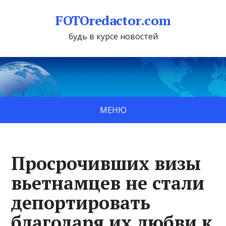
FOTOredactor.com
будь в курсе новостей
МЕНЮ
Просрочивших визы
вьетнамцев не стали
депортировать
благодаря их любви к