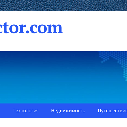
tor.com
Технология
Недвижимость
Путешестви