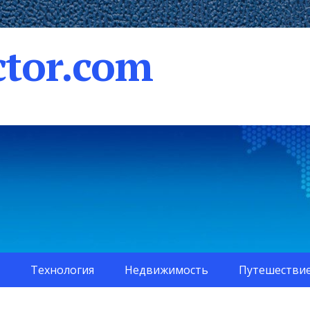
tor.com
Технология
Недвижимость
Путешестви