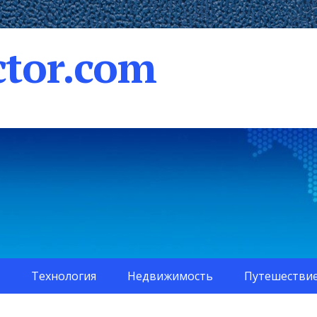
tor.com
Технология
Недвижимость
Путешестви