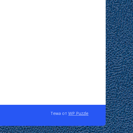
Тема от
WP Puzzle