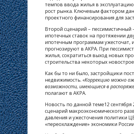
темпов ввода жилья в эксплуатацию
рост рынка. Ключевым фактором дан
проектного финансирования для заст
Второй сценарий – пессимистичный 
ипотечных ставок на протяжении дву
ипотечным программам ужесточат, и
прогнозируют в АКРА. При пессимис
жилья, сократиться выход новых про
строительства некоторых новострое
Как бы то ни было, застройщики по
недвижимость.
«Коррекцию можно ож
возможности, имеющиеся в распоряже
полагают в АКРА.
Новость по данной теме12 сентября
сценарий макроэкономического разви
давления и ужесточения политики Ц
«переохлаждение» экономики России 