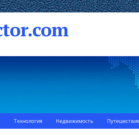
tor.com
Технология
Недвижимость
Путешестви