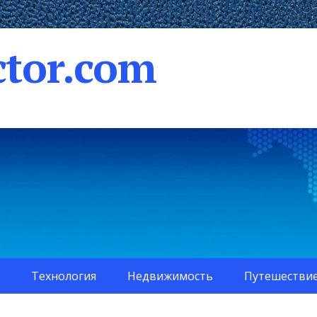
tor.com
Технология
Недвижимость
Путешестви