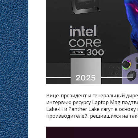
Вице-президент и генеральный директ
интервью ресурсу Laptop Mag подтв
Lake-H и Panther Lake лягут в основ
производителей, решившихся на так