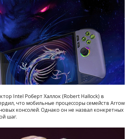
ор Intel Роберт Халлок (Robert Hallock) в
ердил, что мобильные процессоры семейств Arrow
у новых консолей. Однако он не назвал конкретных
ой шаг.