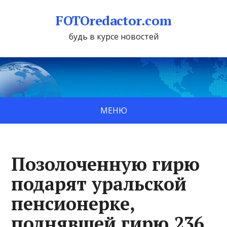
FOTOredactor.com
будь в курсе новостей
МЕНЮ
Позолоченную гирю
подарят уральской
пенсионерке,
поднявшей гирю 236