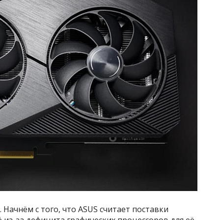
. Начнём с того, что ASUS считает поставки
сё из-за дефицита графических процессоров для её