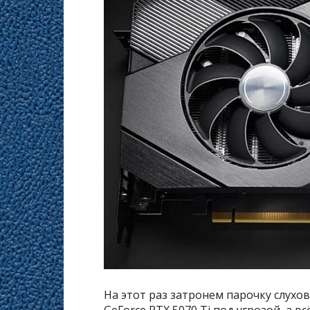
На этот раз затронем парочку слухов
GeForce RTX 5070 Ti под угрозой, а в