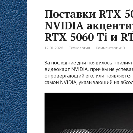
Поставки RTX 50
NVIDIA акценти
RTX 5060 Ti и R
17.01.2026
Технология
Комментарии: 0
За последние дни появилось приличн
видеокарт NVIDIA, причём не успевае
опровергающий его, или появляется
самой NVIDIA, указывающий на абсо