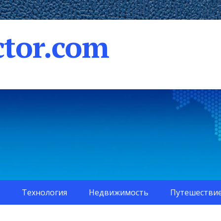
tor.com
Технология
Недвижимость
Путешестви