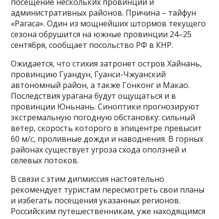
посещение нескольких провинций и
административных районов. Причина – тайфун
«Рагаса». Один из мощнейших штормов текущего
сезона обрушится на южные провинции 24–25
сентября, сообщает посольство РФ в КНР.
Ожидается, что стихия затронет остров Хайнань,
провинцию Гуандун, Гуанси-Чжуанский
автономный район, а также Гонконг и Макао.
Последствия урагана будут ощущаться и в
провинции Юньнань. Синоптики прогнозируют
экстремальную погодную обстановку: сильный
ветер, скорость которого в эпицентре превысит
60 м/с, проливные дожди и наводнения. В горных
районах существует угроза схода оползней и
селевых потоков.
В связи с этим дипмиссия настоятельно
рекомендует туристам пересмотреть свои планы
и избегать посещения указанных регионов.
Российским путешественникам, уже находящимся