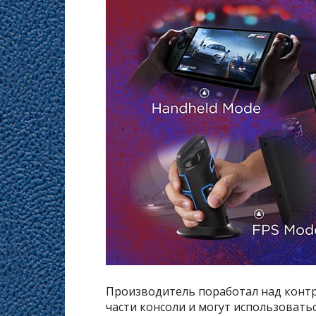
Производитель поработал над контр
части консоли и могут использовать