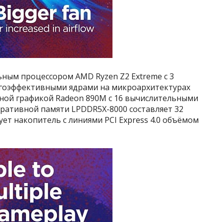
ьным процессором AMD Ryzen Z2 Extreme с 3
гоэффективными ядрами на микроархитектурах
анной графикой Radeon 890M с 16 вычислительными
еративной памяти LPDDR5X-8000 составляет 32
вует накопитель с линиями PCI Express 4.0 объёмом