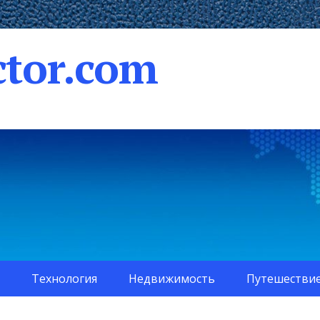
tor.com
Технология
Недвижимость
Путешестви