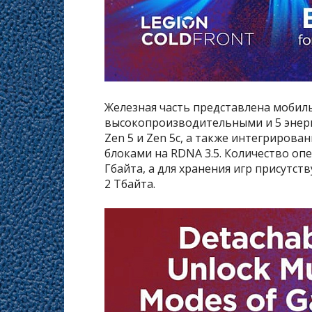
Железная часть представлена мобил
высокопроизводительными и 5 энер
Zen 5 и Zen 5c, а также интегриров
блоками на RDNA 3.5. Количество оп
Гбайта, а для хранения игр присутст
2 Тбайта.