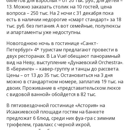
билетов для взрослых – от 20 тыс. руб., для детей –
13. Можно заказать столик на 10 гостей, цена
вопроса – 250 тыс. На 2 ночи с 31 декабря пока
есть в наличии недорогие «смарт стандарт» за 18
тыс. руб. без питания. А вот семейные, полулюксы
и апартаменты уже недоступны.
Новогоднюю ночь в гостинице «Санкт-
Петербург» 4* туристам предлагают провести в
двух ресторанах. В La Vue! обещают панорамный
вид на Неву, выступление «Дунаевский Orchestra».
В «Беринге» – кавер-группу и танцы до рассвета.
Цены – от 13 до 35 тыс. Остановиться на 3 дня
можно в стандартном номере, заплатив 19 тыс. на
двоих. Проживание в «представительском люксе
с видовой ванной» обойдется в 82 тыс.
В пятизвездочной гостинице «Астория» на
Исаакиевской площади гостям на банкете
предложат 6 блюд, среди них фуа-гра с зимним
трюфелем, гравлакс с черной икрой,