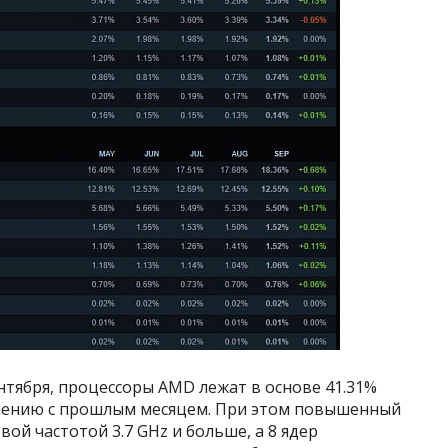
ентября, процессоры AMD лежат в основе 41.31%
авнению с прошлым месяцем. При этом повышенный
вой частотой 3.7 GHz и больше, а 8 ядер