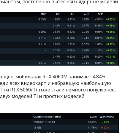
риантом, постепенно вытесняя 6-ядерные модели.
ующее: мобильная RTX 4060M занимает 4.84%
реди всех видеокарт и набравшую наибольшую
i и RTX 5060/Ti тоже стали немного популярнее,
е двух моделей Ti и простых моделей