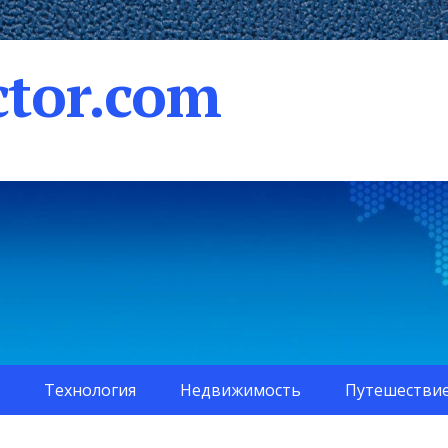
tor.com
Технология
Недвижимость
Путешестви