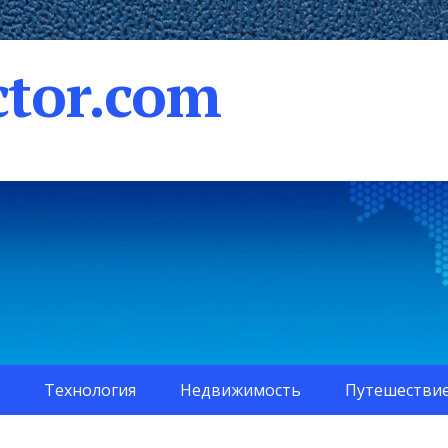
tor.com
Технология
Недвижимость
Путешестви